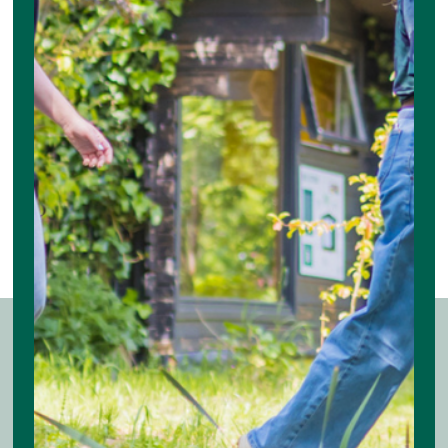
VANAF NU OVERDEKT BUITEN
VERGADEREN BIJ THE FIELD!
Maandag 6 juli was het feest bij The Field: de
nieuwe circulaire terrasoverkapping werd officieel
geopend! Wethouder Prescillia…
Lees meer
CONTACT OPNEMEN?
thefield@plnt.nl